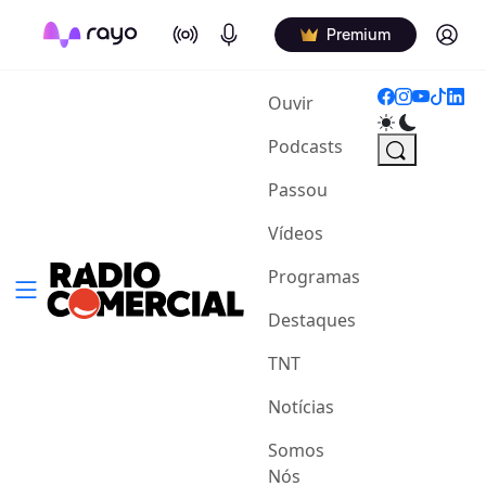
On Air
Podcasts
Log in
Premium
(current)
Ouvir
Podcasts
Passou
Vídeos
Programas
Destaques
TNT
Notícias
Somos
Nós