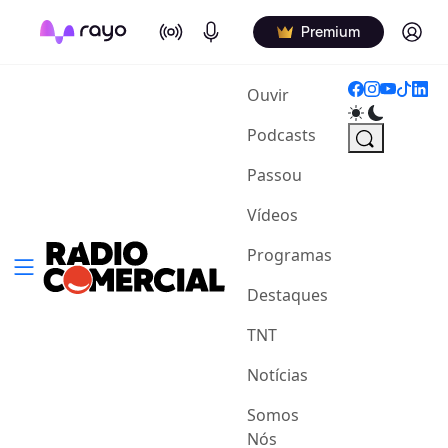
On Air
Podcasts
Log in
Premium
(current)
Ouvir
Podcasts
Passou
Vídeos
Programas
Destaques
TNT
Notícias
Somos
Nós