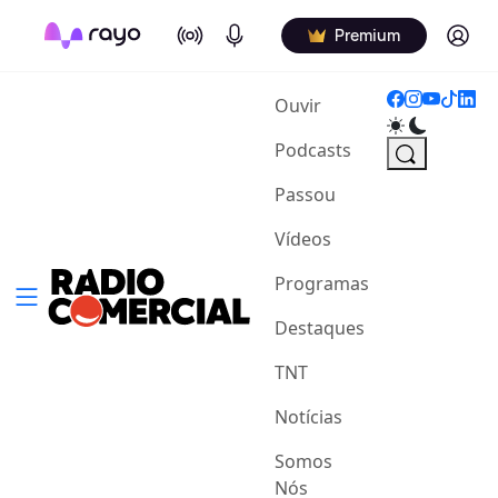
On Air
Podcasts
Log in
Premium
(current)
Ouvir
Podcasts
Passou
Vídeos
Programas
Destaques
TNT
Notícias
Somos
Nós