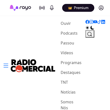
On Air
Podcasts
Log in
Premium
(current)
Ouvir
Podcasts
Passou
Vídeos
Programas
Destaques
TNT
Notícias
Somos
Nós