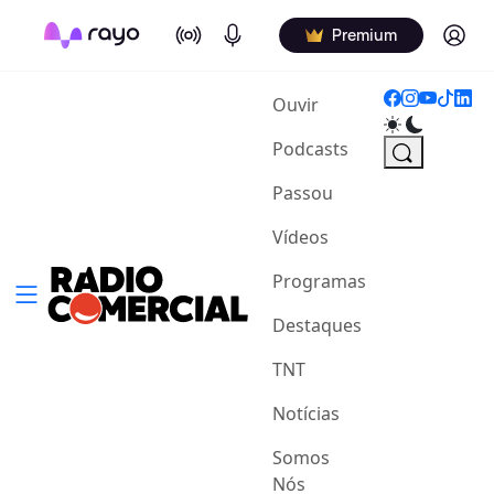
On Air
Podcasts
Log in
Premium
(current)
Ouvir
Podcasts
Passou
Vídeos
Programas
Destaques
TNT
Notícias
Somos
Nós