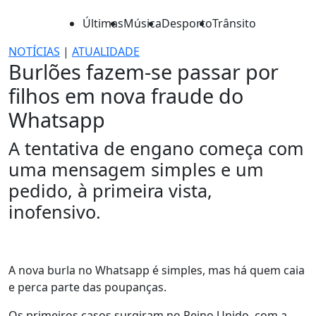
Últimas
Música
Desporto
Trânsito
NOTÍCIAS
|
ATUALIDADE
Burlões fazem-se passar por
filhos em nova fraude do
Whatsapp
A tentativa de engano começa com
uma mensagem simples e um
pedido, à primeira vista,
inofensivo.
A nova burla no Whatsapp é simples, mas há quem caia
e perca parte das poupanças.
Os primeiros casos surgiram no Reino Unido, com a