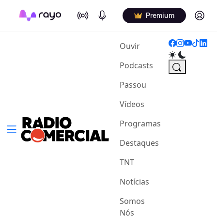
On Air
Podcasts
Log in
Premium
(current)
Ouvir
Podcasts
Passou
Vídeos
Programas
Destaques
TNT
Notícias
Somos
Nós