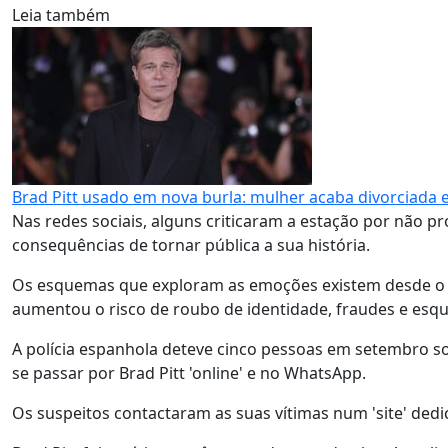
Leia também
Brad Pitt usado em nova burla: mulher acaba divorciada e
Nas redes sociais, alguns criticaram a estação por não pr
consequências de tornar pública a sua história.
Os esquemas que exploram as emoções existem desde o apa
aumentou o risco de roubo de identidade, fraudes e esque
A polícia espanhola deteve cinco pessoas em setembro s
se passar por Brad Pitt 'online' e no WhatsApp.
Os suspeitos contactaram as suas vítimas num 'site' dedi