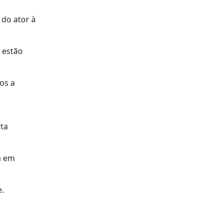
 do ator à
 estão
os a
sta
a em
e.