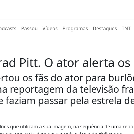
rent)
odcasts
Passou
Vídeos
Programas
Destaques
TNT
d Pitt. O ator alerta os 
rtou os fãs do ator para burlõ
a reportagem da televisão fr
 faziam passar pela estrela d
urlões que utilizam a sua imagem, na sequência de uma rep
ssoas que se faziam passar pela estrela de Hollywood.