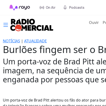
On Air
Podcasts
(cur
Ouvir
P
NOTÍCIAS
|
ATUALIDADE
Burlões fingem ser o Bra
Um porta-voz de Brad Pitt ale
imagem, na sequência de um
enganada por pessoas que se
Um porta-voz de Brad Pitt alertou os fãs do ator para b
da televisão francesa sobre uma mulher enganada por pe