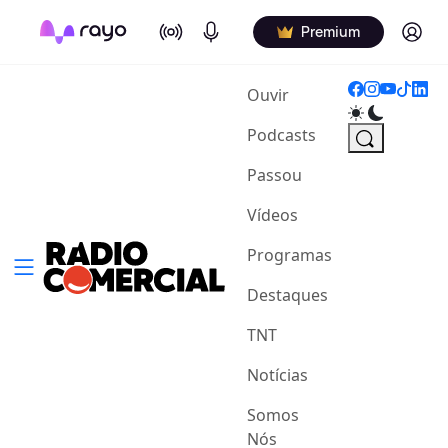
On Air
Podcasts
Log in
Premium
(current)
Ouvir
Podcasts
Passou
Vídeos
Programas
Destaques
TNT
Notícias
Somos
Nós