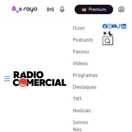
On Air
Podcasts
Log in
Premium
(current)
Ouvir
Podcasts
Passou
Vídeos
Programas
Destaques
TNT
Notícias
Somos
Nós