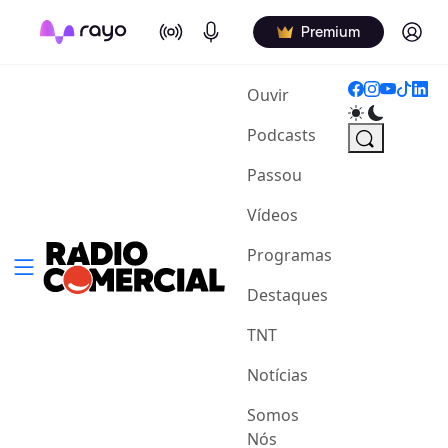
On Air
Podcasts
Log in
Premium
(current)
Ouvir
Podcasts
Passou
Vídeos
Programas
Destaques
TNT
Notícias
Somos
Nós