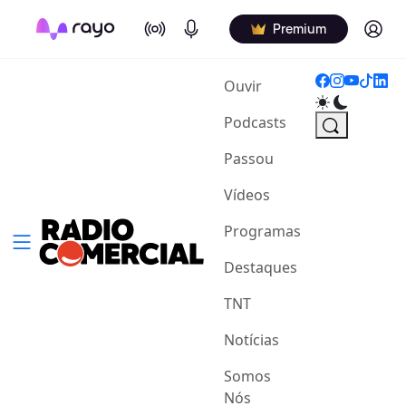
On Air
Podcasts
Log in
Premium
(current)
Ouvir
Podcasts
Passou
Vídeos
Programas
Destaques
TNT
Notícias
Somos
Nós