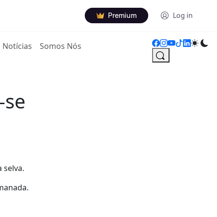
Premium
Log in
Notícias
Somos Nós
-se
 selva.
 manada.