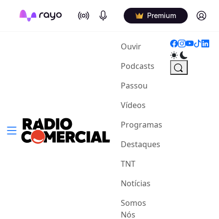
On Air
Podcasts
Log in
Premium
(current)
Ouvir
Podcasts
Passou
Vídeos
Programas
Destaques
TNT
Notícias
Somos
Nós