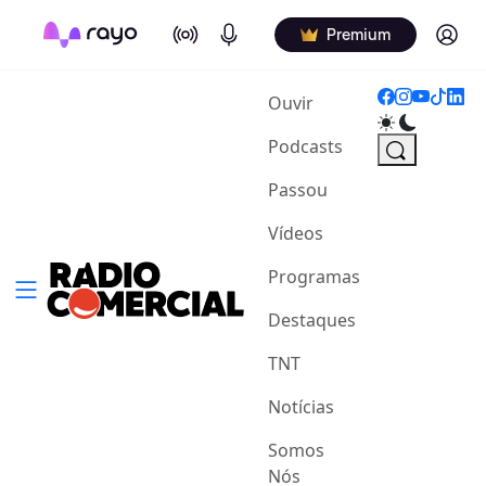
On Air
Podcasts
Log in
Premium
(current)
Ouvir
Podcasts
Passou
Vídeos
Programas
Destaques
TNT
Notícias
Somos
Nós