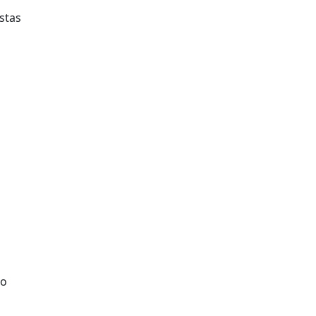
stas
 o