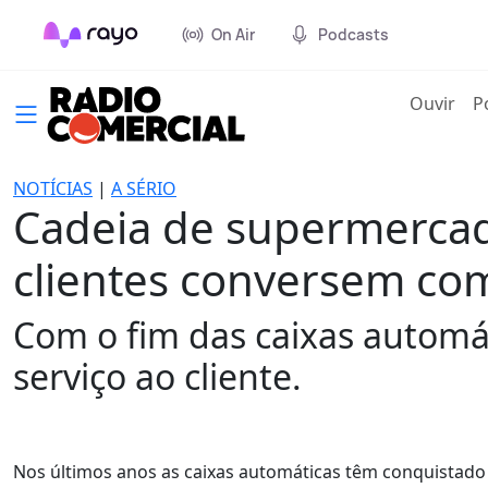
On Air
Podcasts
(cur
Ouvir
P
NOTÍCIAS
|
A SÉRIO
Cadeia de supermercad
clientes conversem co
Com o fim das caixas automá
serviço ao cliente.
Nos últimos anos as caixas automáticas têm conquistad