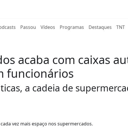
rent)
odcasts
Passou
Vídeos
Programas
Destaques
TNT
os acaba com caixas au
m funcionários
ticas, a cadeia de supermerc
o cada vez mais espaço nos supermercados.