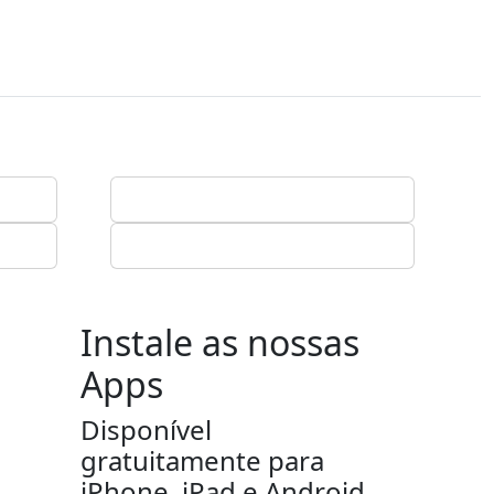
Instale as nossas
Apps
Disponível
gratuitamente para
iPhone, iPad e Android