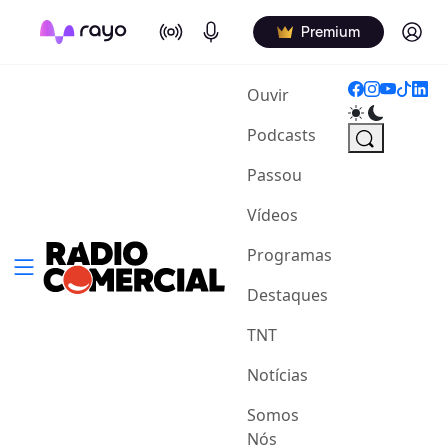
On Air
Podcasts
Log in
Premium
(current)
Ouvir
Podcasts
Passou
Vídeos
Programas
Destaques
TNT
Notícias
Somos
Nós