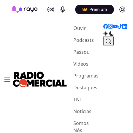
On Air
Podcasts
Log in
Premium
(current)
Ouvir
Podcasts
Passou
Vídeos
Programas
Destaques
TNT
Notícias
Somos
Nós