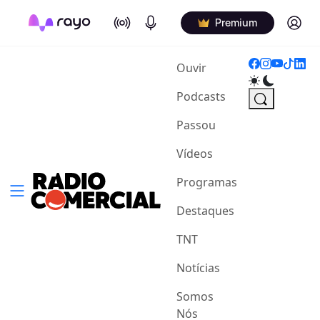
On Air
Podcasts
Log in
Premium
(current)
Ouvir
Podcasts
Passou
Vídeos
Programas
Destaques
TNT
Notícias
Somos
Nós