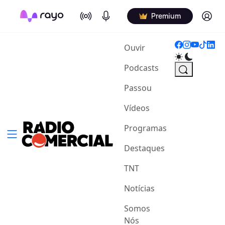
On Air
Podcasts
Log in
Premium
(current)
Ouvir
Podcasts
Passou
Vídeos
Programas
Destaques
TNT
Notícias
Somos
Nós