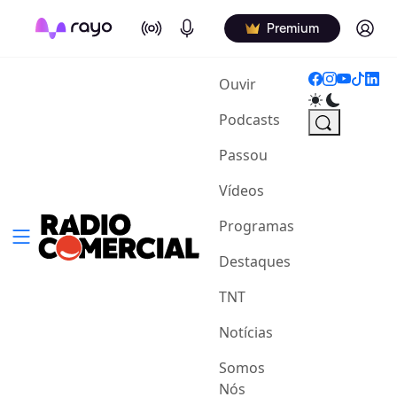
On Air
Podcasts
Log in
Premium
(current)
Ouvir
Podcasts
Passou
Vídeos
Programas
Destaques
TNT
Notícias
Somos
Nós