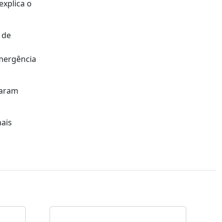
explica o
 de
mergência
taram
mais