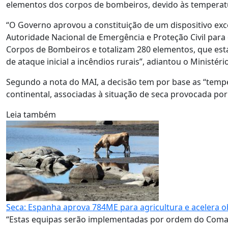
elementos dos corpos de bombeiros, devido às temperatur
“O Governo aprovou a constituição de um dispositivo exc
Autoridade Nacional de Emergência e Proteção Civil para 
Corpos de Bombeiros e totalizam 280 elementos, que est
de ataque inicial a incêndios rurais”, adiantou o Ministé
Segundo a nota do MAI, a decisão tem por base as “tempe
continental, associadas à situação de seca provocada por
Leia também
Seca: Espanha aprova 784ME para agricultura e acelera 
“Estas equipas serão implementadas por ordem do Coman