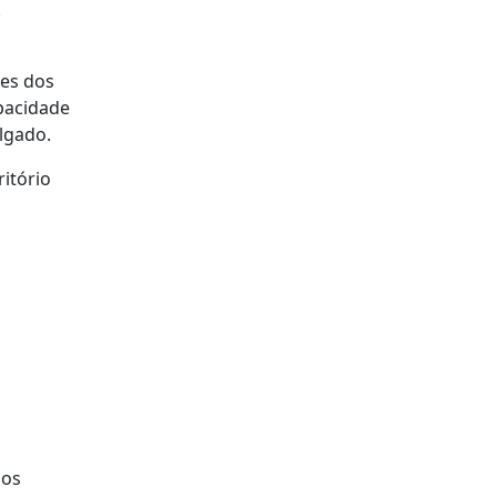
.
tes dos
pacidade
ulgado.
itório
nos