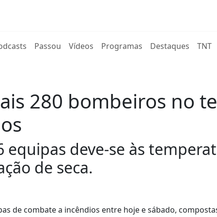
rent)
odcasts
Passou
Vídeos
Programas
Destaques
TNT
ais 280 bombeiros no t
ios
56 equipas deve-se às tempera
ação de seca.
pas de combate a incêndios entre hoje e sábado, composta