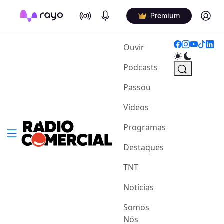
On Air
Podcasts
Log in
Premium
(current)
Ouvir
Podcasts
Passou
Vídeos
Programas
Destaques
TNT
Notícias
Somos
Nós