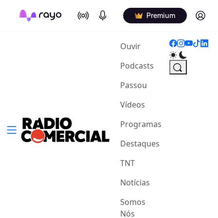
On Air
Podcasts
Log in
Premium
(current)
Ouvir
Podcasts
Passou
Vídeos
Programas
Destaques
TNT
Notícias
Somos
Nós