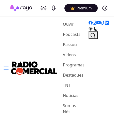
On Air
Podcasts
Log in
Premium
(current)
Ouvir
Podcasts
Passou
Vídeos
Programas
Destaques
TNT
Notícias
Somos
Nós