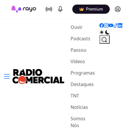
On Air
Podcasts
Log in
Premium
(current)
Ouvir
Podcasts
Passou
Vídeos
Programas
Destaques
TNT
Notícias
Somos
Nós