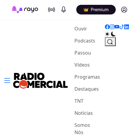
On Air
Podcasts
Log in
Premium
(current)
Ouvir
Podcasts
Passou
Vídeos
Programas
Destaques
TNT
Notícias
Somos
Nós