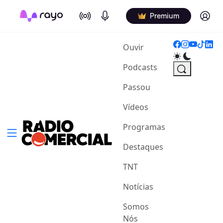
On Air
Podcasts
Log in
Premium
(current)
Ouvir
Podcasts
Passou
Vídeos
Programas
Destaques
TNT
Notícias
Somos
Nós