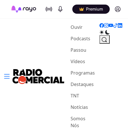
On Air
Podcasts
Log in
Premium
(current)
Ouvir
Podcasts
Passou
Vídeos
Programas
Destaques
TNT
Notícias
Somos
Nós