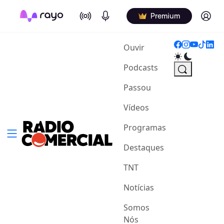
On Air
Podcasts
Log in
Premium
(current)
Ouvir
Podcasts
Passou
Vídeos
Programas
Destaques
TNT
Notícias
Somos
Nós