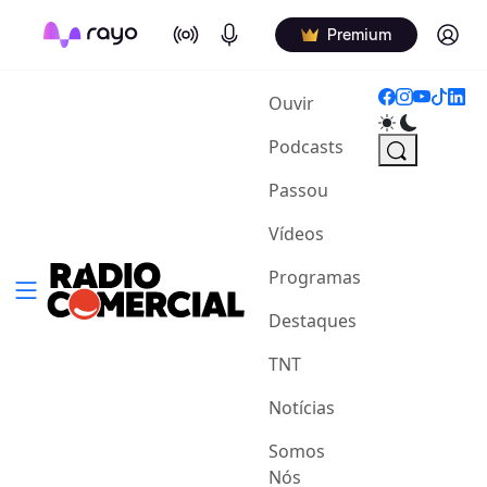
On Air
Podcasts
Log in
Premium
(current)
Ouvir
Podcasts
Passou
Vídeos
Programas
Destaques
TNT
Notícias
Somos
Nós