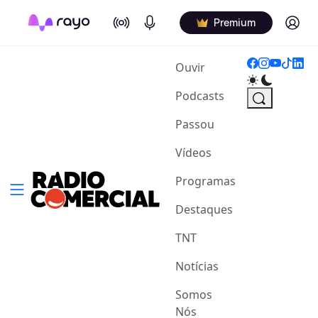
On Air
Podcasts
Log in
Premium
(current)
Ouvir
Podcasts
Passou
Vídeos
Programas
Destaques
TNT
Notícias
Somos
Nós