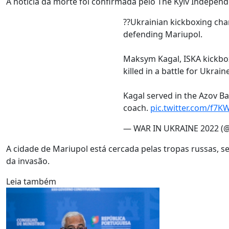
A notícia da morte foi confirmada pelo The Kyiv Indepen
??Ukrainian kickboxing cha
defending Mariupol.
Maksym Kagal, ISKA kickb
killed in a battle for Ukrai
Kagal served in the Azov Ba
coach.
pic.twitter.com/f7
— WAR IN UKRAINE 2022 
A cidade de Mariupol está cercada pelas tropas russas, se
da invasão.
Leia também