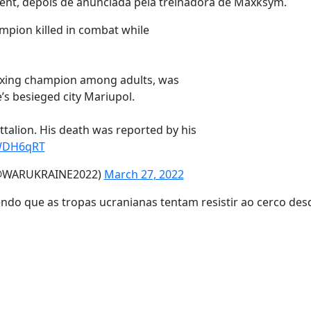
dent, depois de anunciada pela treinadora de Maxksym.
mpion killed in combat while
oxing champion among adults, was
ne’s besieged city Mariupol.
ttalion. His death was reported by his
KWDH6qRT
(@WARUKRAINE2022)
March 27, 2022
ndo que as tropas ucranianas tentam resistir ao cerco desd