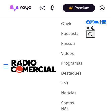
On Air
Podcasts
Log in
Premium
(current)
Ouvir
Podcasts
Passou
Vídeos
Programas
Destaques
TNT
Notícias
Somos
Nós