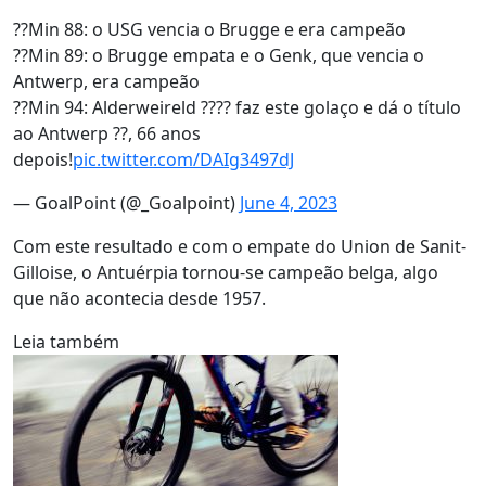
??Min 88: o USG vencia o Brugge e era campeão
??Min 89: o Brugge empata e o Genk, que vencia o
Antwerp, era campeão
??Min 94: Alderweireld ???? faz este golaço e dá o título
ao Antwerp ??, 66 anos
depois!
pic.twitter.com/DAIg3497dJ
— GoalPoint (@_Goalpoint)
June 4, 2023
Com este resultado e com o empate do Union de Sanit-
Gilloise, o Antuérpia tornou-se campeão belga, algo
que não acontecia desde 1957.
Leia também