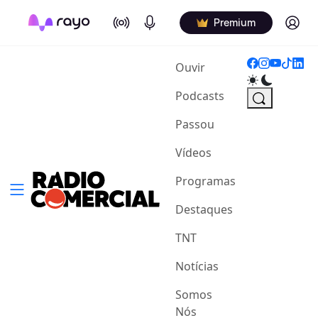
On Air
Podcasts
Log in
Premium
(current)
Ouvir
Podcasts
Passou
Vídeos
Programas
Destaques
TNT
Notícias
Somos
Nós