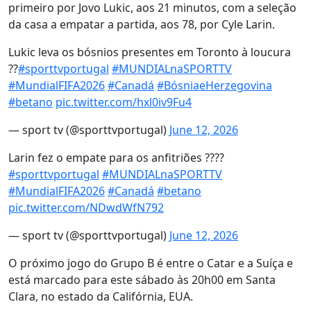
primeiro por Jovo Lukic, aos 21 minutos, com a seleção
da casa a empatar a partida, aos 78, por Cyle Larin.
Lukic leva os bósnios presentes em Toronto à loucura
??
#sporttvportugal
#MUNDIALnaSPORTTV
#MundialFIFA2026
#Canadá
#BósniaeHerzegovina
#betano
pic.twitter.com/hxl0iv9Fu4
— sport tv (@sporttvportugal)
June 12, 2026
Larin fez o empate para os anfitriões ????
#sporttvportugal
#MUNDIALnaSPORTTV
#MundialFIFA2026
#Canadá
#betano
pic.twitter.com/NDwdWfN792
— sport tv (@sporttvportugal)
June 12, 2026
O próximo jogo do Grupo B é entre o Catar e a Suíça e
está marcado para este sábado às 20h00 em Santa
Clara, no estado da Califórnia, EUA.