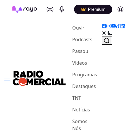
On Air
Podcasts
Log in
Premium
(current)
Ouvir
Podcasts
Passou
Vídeos
Programas
Destaques
TNT
Notícias
Somos
Nós