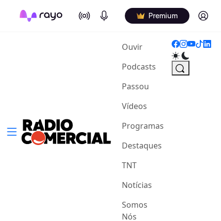
On Air
Podcasts
Log in
Premium
(current)
Ouvir
Podcasts
Passou
Vídeos
Programas
Destaques
TNT
Notícias
Somos
Nós