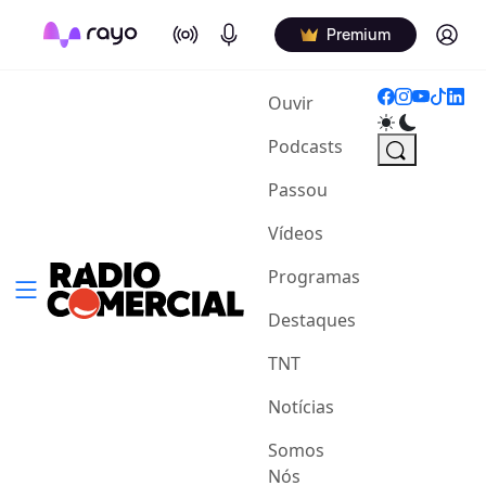
On Air
Podcasts
Log in
Premium
(current)
Ouvir
Podcasts
Passou
Vídeos
Programas
Destaques
TNT
Notícias
Somos
Nós