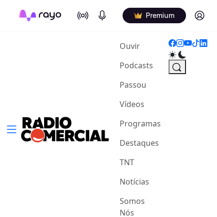
On Air
Podcasts
Log in
Premium
(current)
Ouvir
Podcasts
Passou
Vídeos
Programas
Destaques
TNT
Notícias
Somos
Nós