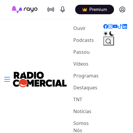
On Air
Podcasts
Log in
Premium
(current)
Ouvir
Podcasts
Passou
Vídeos
Programas
Destaques
TNT
Notícias
Somos
Nós