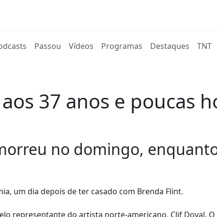
rent)
odcasts
Passou
Vídeos
Programas
Destaques
TNT
e aos 37 anos e poucas h
 morreu no domingo, enquanto
ia, um dia depois de ter casado com Brenda Flint.
pelo representante do artista norte-americano, Clif Doyal. O