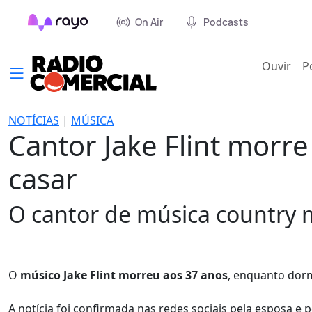
On Air
Podcasts
(cur
Ouvir
P
NOTÍCIAS
|
MÚSICA
Cantor Jake Flint morr
casar
O cantor de música country
O
músico Jake Flint morreu aos 37 anos
, enquanto dorm
A notícia foi confirmada nas redes sociais pela esposa e 