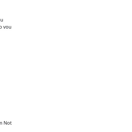
eu
o vou
'm Not