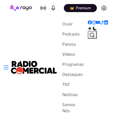
On Air
Podcasts
Log in
Premium
(current)
Ouvir
Podcasts
Passou
Vídeos
Programas
Destaques
TNT
Notícias
Somos
Nós