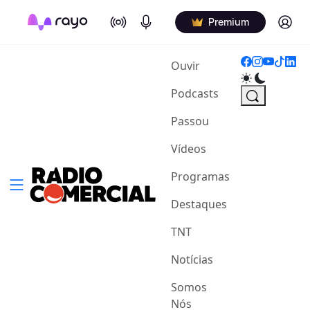
On Air
Podcasts
Log in
Premium
(current)
Ouvir
Podcasts
Passou
Vídeos
Programas
Destaques
TNT
Notícias
Somos
Nós