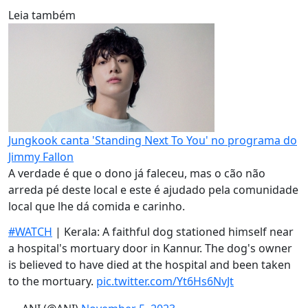
Leia também
Jungkook canta 'Standing Next To You' no programa do
Jimmy Fallon
A verdade é que o dono já faleceu, mas o cão não
arreda pé deste local e este é ajudado pela comunidade
local que lhe dá comida e carinho.
#WATCH
| Kerala: A faithful dog stationed himself near
a hospital's mortuary door in Kannur. The dog's owner
is believed to have died at the hospital and been taken
to the mortuary.
pic.twitter.com/Yt6Hs6NvJt