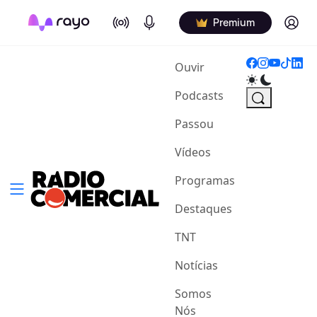
On Air
Podcasts
Log in
Premium
(current)
Ouvir
Podcasts
Passou
Vídeos
Programas
Destaques
TNT
Notícias
Somos
Nós