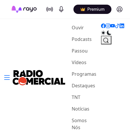
On Air
Podcasts
Log in
Premium
(current)
Ouvir
Podcasts
Passou
Vídeos
Programas
Destaques
TNT
Notícias
Somos
Nós