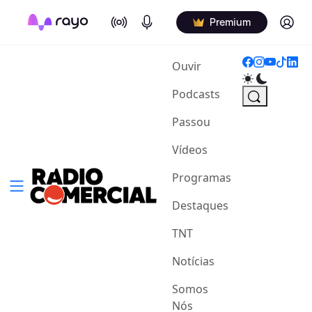
On Air
Podcasts
Log in
Premium
(current)
Ouvir
Podcasts
Passou
Vídeos
Programas
Destaques
TNT
Notícias
Somos
Nós