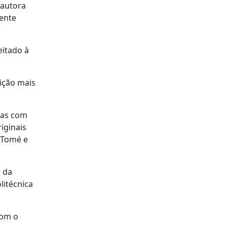
 autora
dente
eitado à
dição mais
uras com
iginais
 Tomé e
s da
litécnica
com o