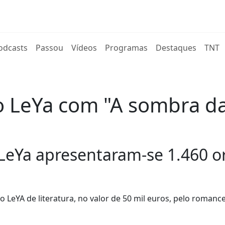
rent)
odcasts
Passou
Vídeos
Programas
Destaques
TNT
o LeYa com "A sombra d
 LeYa apresentaram-se 1.460 or
 LeYA de literatura, no valor de 50 mil euros, pelo romance