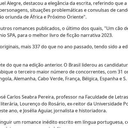
el Alegre, destacou a elegância da escrita, referindo que a
as personagens, situações problemáticas e convulsas de can
o oriunda de África e Próximo Oriente".
 outros romances publicados, o último dos quais, "Um cão d
o SPA, para o melhor livro de ficção narrativa 2023.
originais, mais 337 do que no ano passado, tendo sido a e
te do que na edição anterior. O Brasil liderou as candidat
mbique o terceiro maior número de concorrentes, com 31 or
gola, Alemanha, Cabo Verde, França, Bélgica, Espanha e S.
osé Carlos Seabra Pereira, professor na Faculdade de Letra
 literária, Lourenço do Rosário, ex-reitor da Universidade Po
 ano, e Josélia Aguiar, jornalista e historiadora.
stinguir um romance inédito escrito em língua portuguesa, 