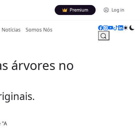
Premium
Log in
Notícias
Somos Nós
as árvores no
iginais.
 "A