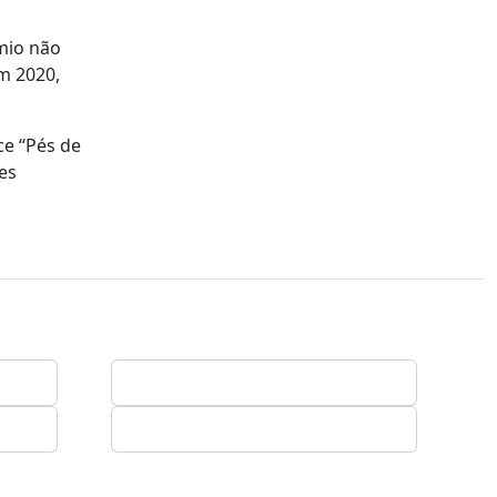
émio não
em 2020,
ce “Pés de
es