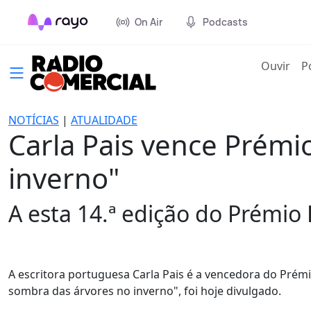
On Air
Podcasts
(cur
Ouvir
P
NOTÍCIAS
|
ATUALIDADE
Carla Pais vence Prémi
inverno"
A esta 14.ª edição do Prémio
A escritora portuguesa Carla Pais é a vencedora do Prémio
sombra das árvores no inverno", foi hoje divulgado.