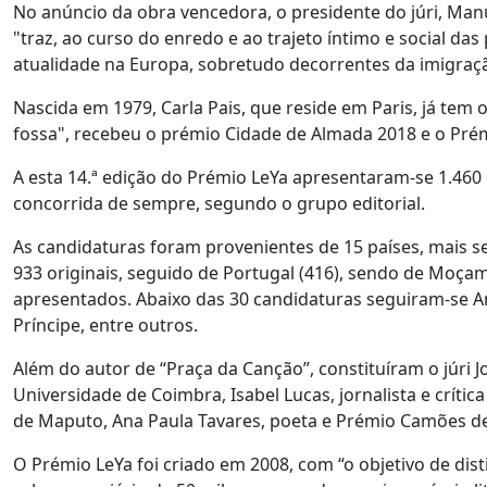
No anúncio da obra vencedora, o presidente do júri, Manu
"traz, ao curso do enredo e ao trajeto íntimo e social d
atualidade na Europa, sobretudo decorrentes da imigraçã
Nascida em 1979, Carla Pais, que reside em Paris, já tem
fossa", recebeu o prémio Cidade de Almada 2018 e o Prémi
A esta 14.ª edição do Prémio LeYa apresentaram-se 1.460 
concorrida de sempre, segundo o grupo editorial.
As candidaturas foram provenientes de 15 países, mais se
933 originais, seguido de Portugal (416), sendo de Moça
apresentados. Abaixo das 30 candidaturas seguiram-se An
Príncipe, entre outros.
Além do autor de “Praça da Canção”, constituíram o júri J
Universidade de Coimbra, Isabel Lucas, jornalista e crítica
de Maputo, Ana Paula Tavares, poeta e Prémio Camões deste
O Prémio LeYa foi criado em 2008, com “o objetivo de di