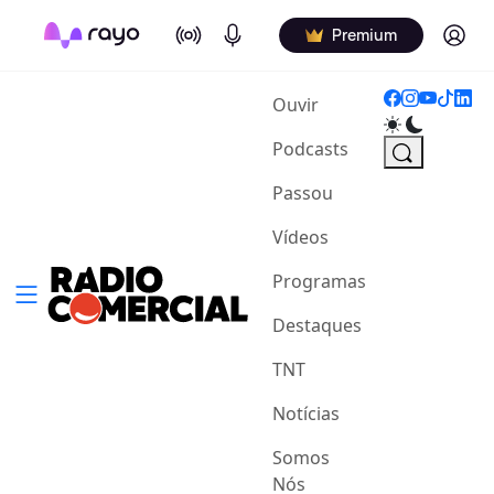
On Air
Podcasts
Log in
Premium
(current)
Ouvir
Podcasts
Passou
Vídeos
Programas
Destaques
TNT
Notícias
Somos
Nós