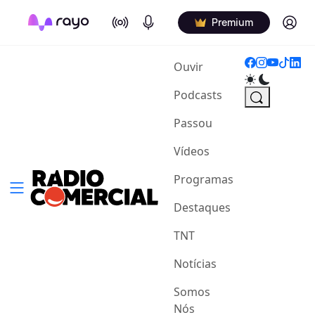
On Air
Podcasts
Log in
Premium
(current)
Ouvir
Podcasts
Passou
Vídeos
Programas
Destaques
TNT
Notícias
Somos
Nós