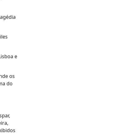
ragédia
iles
Lisboa e
nde os
ima do
spar,
ira,
xibidos