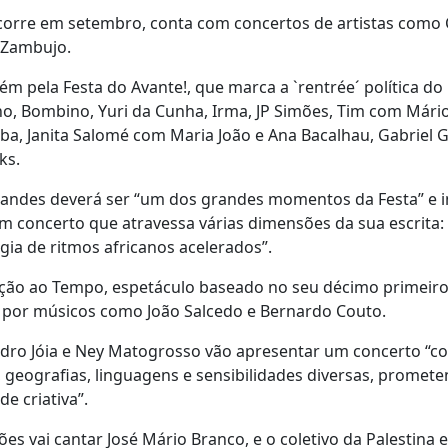
ecorre em setembro, conta com concertos de artistas como 
 Zambujo.
m pela Festa do Avante!, que marca a `rentrée´ política do
nho, Bombino, Yuri da Cunha, Irma, JP Simões, Tim com Mári
ba, Janita Salomé com Maria João e Ana Bacalhau, Gabriel
ks.
slandes deverá ser “um dos grandes momentos da Festa” e i
m concerto que atravessa várias dimensões da sua escrita:
rgia de ritmos africanos acelerados”.
ação ao Tempo, espetáculo baseado no seu décimo primeir
por músicos como João Salcedo e Bernardo Couto.
ro Jóia e Ney Matogrosso vão apresentar um concerto “c
l, geografias, linguagens e sensibilidades diversas, prome
e criativa”.
es vai cantar José Mário Branco, e o coletivo da Palestina e