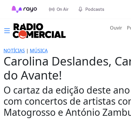
On Air
Podcasts
(cur
Ouvir
P
NOTÍCIAS
|
MÚSICA
Carolina Deslandes, Ca
do Avante!
O cartaz da edição deste ano
com concertos de artistas co
Matogrosso e António Zambu