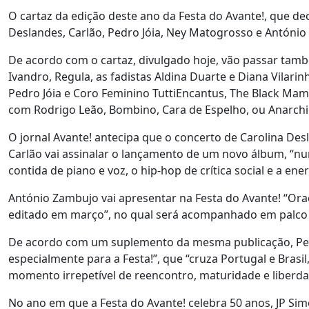
O cartaz da edição deste ano da Festa do Avante!, que d
Deslandes, Carlão, Pedro Jóia, Ney Matogrosso e António
De acordo com o cartaz, divulgado hoje, vão passar també
Ivandro, Regula, as fadistas Aldina Duarte e Diana Vilari
Pedro Jóia e Coro Feminino TuttiEncantus, The Black Mam
com Rodrigo Leão, Bombino, Cara de Espelho, ou Anarchi
O jornal Avante! antecipa que o concerto de Carolina De
Carlão vai assinalar o lançamento de um novo álbum, “nu
contida de piano e voz, o hip-hop de crítica social e a ene
António Zambujo vai apresentar na Festa do Avante! “Or
editado em março”, no qual será acompanhado em palco 
De acordo com um suplemento da mesma publicação, Ped
especialmente para a Festa!”, que “cruza Portugal e Brasi
momento irrepetível de reencontro, maturidade e liberdad
No ano em que a Festa do Avante! celebra 50 anos, JP Simõ