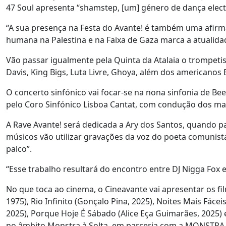
47 Soul apresenta “shamstep, [um] género de dança elect
“A sua presença na Festa do Avante! é também uma afir
humana na Palestina e na Faixa de Gaza marca a atualidade
Vão passar igualmente pela Quinta da Atalaia o trompetis
Davis, King Bigs, Luta Livre, Ghoya, além dos americanos
O concerto sinfónico vai focar-se na nona sinfonia de Be
pelo Coro Sinfónico Lisboa Cantat, com condução dos mae
A Rave Avante! será dedicada a Ary dos Santos, quando 
músicos vão utilizar gravações da voz do poeta comunist
palco”.
“Esse trabalho resultará do encontro entre DJ Nigga Fox 
No que toca ao cinema, o Cineavante vai apresentar os film
1975), Rio Infinito (Gonçalo Pina, 2025), Noites Mais Fá
2025), Porque Hoje É Sábado (Alice Eça Guimarães, 2025) 
no âmbito Monstra à Solta, em parceria com a MONSTRA, 