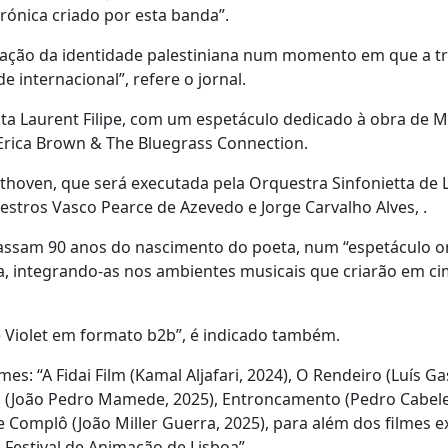
rónica criado por esta banda”.
mação da identidade palestiniana num momento em que a t
 internacional”, refere o jornal.
ta Laurent Filipe, com um espetáculo dedicado à obra de M
 Erica Brown & The Bluegrass Connection.
ethoven, que será executada pela Orquestra Sinfonietta de 
stros Vasco Pearce de Azevedo e Jorge Carvalho Alves, .
passam 90 anos do nascimento do poeta, num “espetáculo o
a, integrando-as nos ambientes musicais que criarão em c
e Violet em formato b2b”, é indicado também.
es: “A Fidai Film (Kamal Aljafari, 2024), O Rendeiro (Luís Ga
ceis (João Pedro Mamede, 2025), Entroncamento (Pedro Cabele
e Complô (João Miller Guerra, 2025), para além dos filmes e
Festival de Animação de Lisboa”.