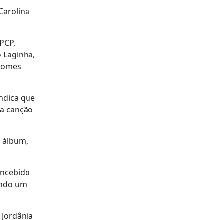
Carolina
 PCP,
o Laginha,
 Gomes
ndica que
 a canção
o álbum,
oncebido
tendo um
 Jordânia