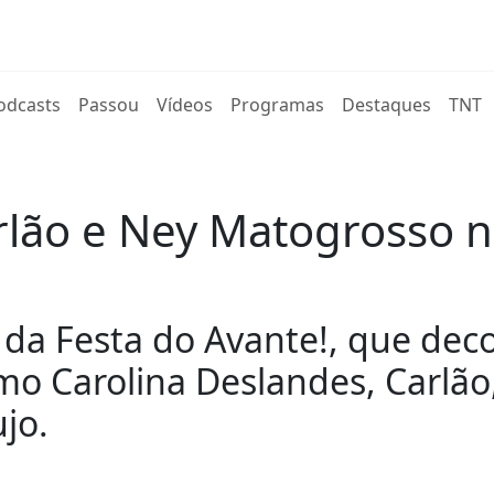
rent)
odcasts
Passou
Vídeos
Programas
Destaques
TNT
rlão e Ney Matogrosso n
 da Festa do Avante!, que de
mo Carolina Deslandes, Carlão,
jo.