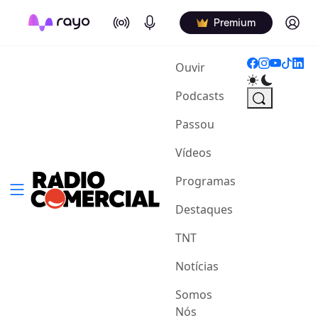
On Air
Podcasts
Log in
Premium
(current)
Ouvir
Podcasts
Passou
Vídeos
Programas
Destaques
TNT
Notícias
Somos
Nós